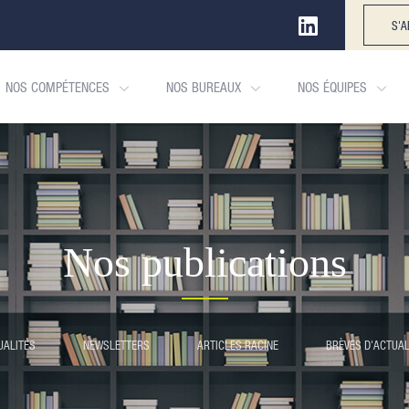
S'A
NOS COMPÉTENCES
NOS BUREAUX
NOS ÉQUIPES
Nos publications
UALITÉS
NEWSLETTERS
ARTICLES RACINE
BRÈVES D'ACTUAL