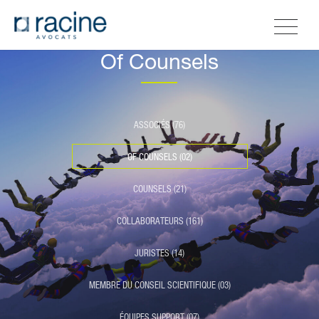
Of Counsels
ASSOCIÉS (76)
OF COUNSELS (02)
COUNSELS (21)
COLLABORATEURS (161)
JURISTES (14)
MEMBRE DU CONSEIL SCIENTIFIQUE (03)
ÉQUIPES SUPPORT (07)