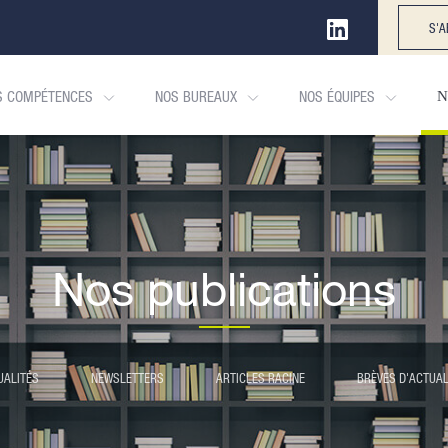
S'A
S COMPÉTENCES
NOS BUREAUX
NOS ÉQUIPES
N
Nos publications
UALITÉS
NEWSLETTERS
ARTICLES RACINE
BRÈVES D'ACTUAL