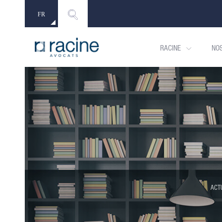
FR
EN
RACINE
NO
ACT