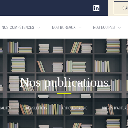
S'A
NOS COMPÉTENCES
NOS BUREAUX
NOS ÉQUIPES
Nos publications
UALITÉS
NEWSLETTERS
ARTICLES RACINE
BRÈVES D'ACTUAL