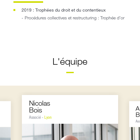
2019 : Trophées du droit et du contentieux
Procédures collectives et restructuring : Trophée d’or
L'équipe
Nicolas
A
Bois
B
Associé -
Lyon
As