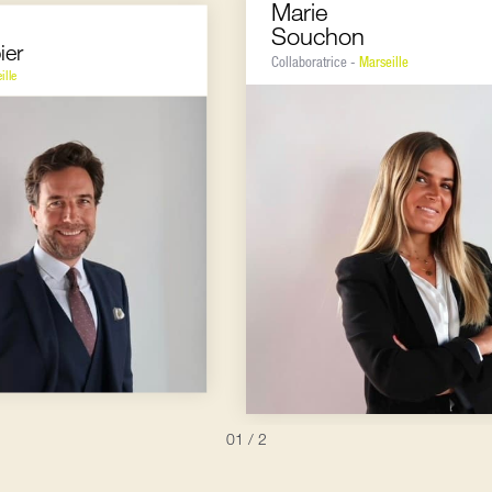
Marie
Souchon
ier
Collaboratrice -
Marseille
ille
01
/ 2