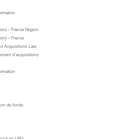
ormation
ion) – France Region
ion) – France
d Acquisitions Law
ement d’acquisitions
ormation
ion de fonds
iscal en LBO