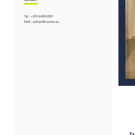
Tel : +33144824300
Mail : sdirani@racine.eu
Ex