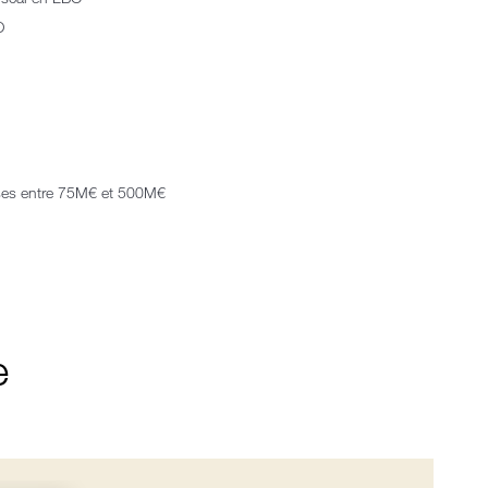
O
ises entre 75M€ et 500M€
e