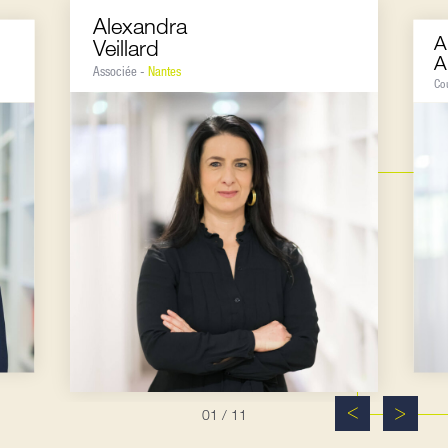
Alexandra
A
Veillard
A
Associée -
Nantes
Co
01
/ 11