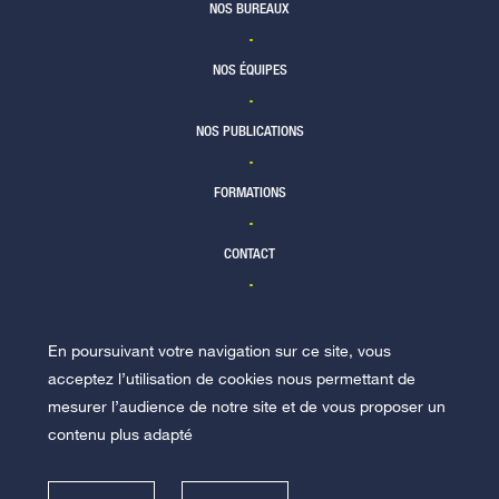
NOS BUREAUX
Newsletter
30/01/18
Newsletter
15/03/16
Lettre Racine Assurance IARD N°
NOS ÉQUIPES
TÉLÉCHARGER
6
TÉLÉCHARGER
NOS PUBLICATIONS
Newsletter
6/01/17
FORMATIONS
TÉLÉCHARGER
CONTACT
En poursuivant votre navigation sur ce site, vous
NOUS REJOINDRE
acceptez l’utilisation de cookies nous permettant de
mesurer l’audience de notre site et de vous proposer un
contenu plus adapté