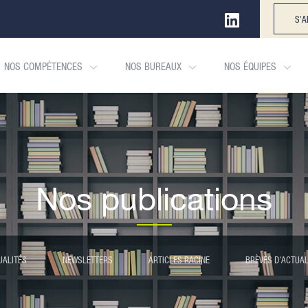
S'A
NOS COMPÉTENCES
NOS BUREAUX
NOS ÉQUIPES
Nos publications
UALITÉS
NEWSLETTERS
ARTICLES RACINE
BRÈVES D'ACTUAL