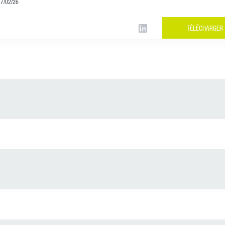
17/02/26
TÉLÉCHARGER
Racine Assurance Construction - Décembre
15/12/25