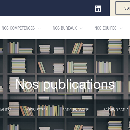
S'A
NOS COMPÉTENCES
NOS BUREAUX
NOS ÉQUIPES
Nos publications
UALITÉS
NEWSLETTERS
ARTICLES RACINE
BRÈVES D'ACTUAL