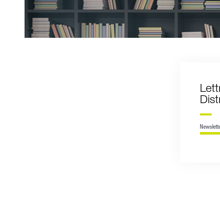
Let
Dis
Newslett