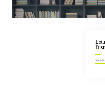
Let
Dist
Newslett