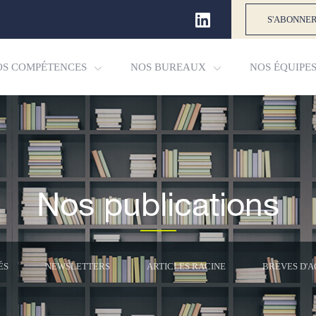
S'ABONNER
OS COMPÉTENCES
NOS BUREAUX
NOS ÉQUIPE
Nos publications
ÉS
NEWSLETTERS
ARTICLES RACINE
BRÈVES D'A