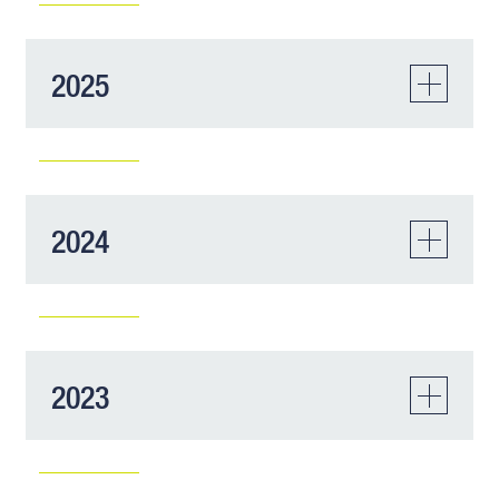
2025
Lettre Racine Responsabilité
2024
médicale - Décembre 2025
Newsletter
22/12/25
Lettre Racine Responsabilité
TÉLÉCHARGER
2023
médicale - Décembre 2024
Newsletter
20/12/24
Lettre Racine Responsabilité