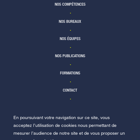
NOS COMPÉTENCES
Lettre Racine Responsabilité civile
TÉLÉCHARGER
- Mars 2017
NOS BUREAUX
Newsletter
14/04/17
Lettre Racine Responsabilité civile
NOS ÉQUIPES
- Janvier 2018
TÉLÉCHARGER
NOS PUBLICATIONS
Newsletter
15/01/18
FORMATIONS
TÉLÉCHARGER
CONTACT
En poursuivant votre navigation sur ce site, vous
NOUS REJOINDRE
acceptez l’utilisation de cookies nous permettant de
mesurer l’audience de notre site et de vous proposer un