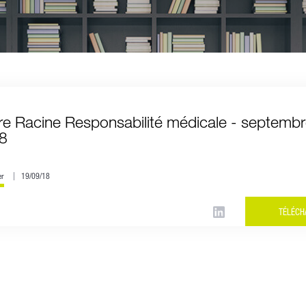
re Racine Responsabilité médicale - septemb
8
er
19/09/18
TÉLÉCH