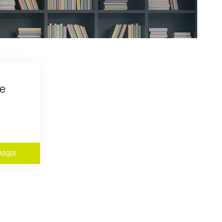
re
ARGER