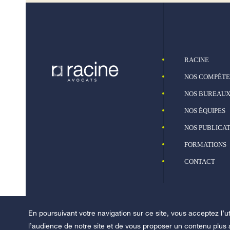
Newsletter
Lettre 
2018
Newsletter
Lettre 
Newsletter
RACINE
Lettre 
Newsletter
NOS COMPÉT
2019
Lettre 
2017
NOS BUREAU
Newsletter
NOS ÉQUIPES
Lettre 
Newsletter
2020
NOS PUBLICA
Lettre 
FORMATIONS
Newsletter
CONTACT
Newsletter
Lettre 
En poursuivant votre navigation sur ce site, vous acceptez l’
Février
l’audience de notre site et de vous proposer un contenu plus