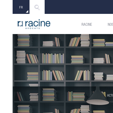
FR
EN
RACINE
NO
ACT