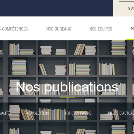
S'A
S COMPÉTENCES
NOS BUREAUX
NOS ÉQUIPES
N
Nos publications
UALITÉS
NEWSLETTERS
ARTICLES RACINE
BRÈVES D'ACTUAL