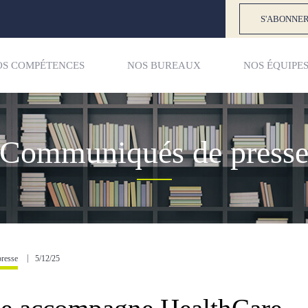
S'ABONNER
OS COMPÉTENCES
NOS BUREAUX
NOS ÉQUIPE
Communiqués de press
resse
5/12/25