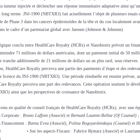
la tumeur injectée et déclencher une réponse immunitaire adaptative ainsi qu’
à long terme. JNJ-1900 (NBTXR3) fait actuellement l’objet de plusieurs essais c
le de Phase 3 dans les cancers épidermoïdes de la tête et du cou localement ava
ans le cadre d’un partenariat global avec Janssen (Johnson & Johnson).
tégique conclu entre HealthCare Royalty (HCRx) et Nanobiotix prévoit un fin
atteindre 71 millions de dollars américains, dont un paiement initial de 50 milli
e tranche additionnelle de 21 millions de dollars un an plus tard, sous réserves.
ion, HealthCare Royalty percevra une partie des paiements d’étape et des redeva
de licence du JNJ-1900 (NBTXR3). Une période résiduelle est ensuite prévue, a
Care Royalty percevra une part des redevances. Cette opération soutient le dév
3) ainsi que les perspectives de croissance de Nanobiotix.
rvenu en qualité de conseil français de HealthCare Royalty (HCRx), avec une é
ts Corporate :
Bruno Laffont (Associé) et Bernard Laurent-Bellue (Of Counsel)
;
ts Financement :
Barna Evva (Associé), Polina Bogoyavlenskaya (Counsel) et 
)
. • Sur les aspects Fiscaux : Fabrice Rymarz (
Associé
) et Lauria
)
.