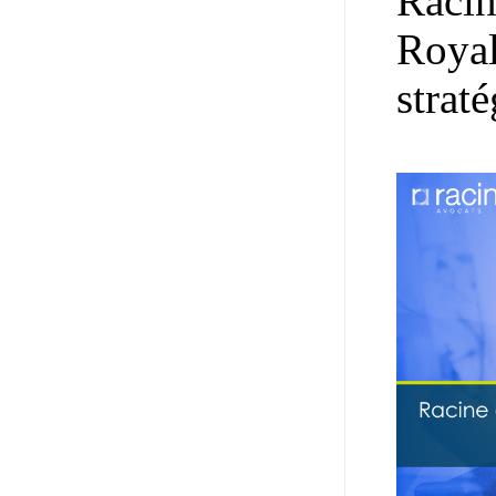
Racin
Royal
strat