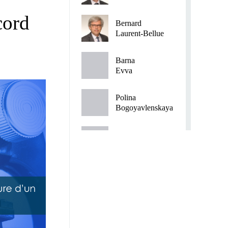
cord
Bernard
Laurent-Bellue
Barna
Evva
Polina
Bogoyavlenskaya
Hind
Mahsas
Fabrice
Rymarz