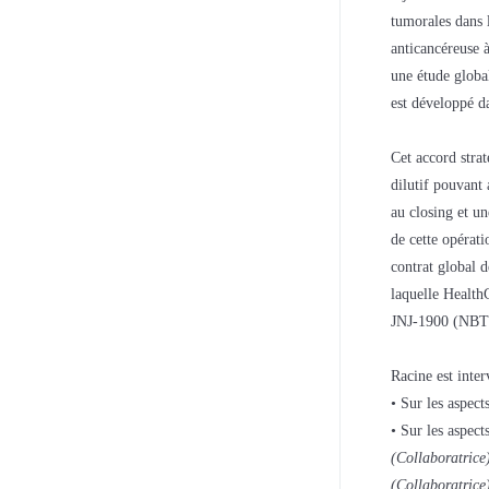
tumorales dans 
anticancéreuse 
une étude globa
est développé d
Cet accord stra
dilutif pouvant 
au closing et un
de cette opérat
contrat global 
laquelle Health
JNJ-1900 (NBTXR
Racine est inte
• Sur les aspec
• Sur les aspec
(Collaboratrice
(Collaboratrice