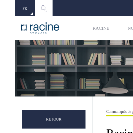
FR
EN
RACINE
N
Communiqués de p
RETOUR