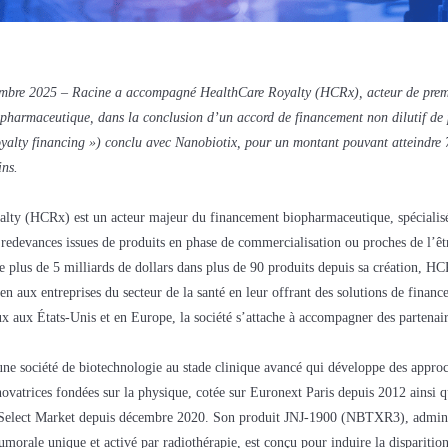
cembre 2025 – Racine a accompagné HealthCare Royalty (HCRx), acteur de prem
pharmaceutique, dans la conclusion d’un accord de financement non dilutif de
oyalty financing ») conclu avec Nanobiotix, pour un montant pouvant atteindre 
ins.
lty (HCRx) est un acteur majeur du financement biopharmaceutique, spécialis
e redevances issues de produits en phase de commercialisation ou proches de l’êt
de plus de 5 milliards de dollars dans plus de 90 produits depuis sa création, H
ien aux entreprises du secteur de la santé en leur offrant des solutions de finan
x aux États-Unis et en Europe, la société s’attache à accompagner des partenair
une société de biotechnologie au stade clinique avancé qui développe des appro
novatrices fondées sur la physique, cotée sur Euronext Paris depuis 2012 ainsi q
Select Market depuis décembre 2020. Son produit JNJ-1900 (NBTXR3), admini
tumorale unique et activé par radiothérapie, est conçu pour induire la disparition