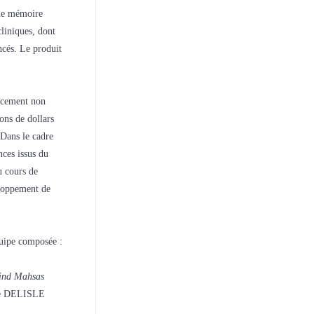
une mémoire
liniques, dont
ncés. Le produit
ancement non
ons de dollars
 Dans le cadre
nces issus du
u cours de
eloppement de
quipe composée :
Hind Mahsas
ne DELISLE