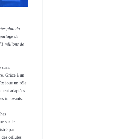
ier plan du
 partage de
71 millions de
é dans
re. Grâce à un
CRx joue un rôle
cement adaptées.
es innovants.
ches
ue sur le
stré par
 des cellules