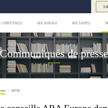
S'A
S COMPÉTENCES
NOS BUREAUX
NOS ÉQUIPES
N
Communiqués de press
resse
5/07/22