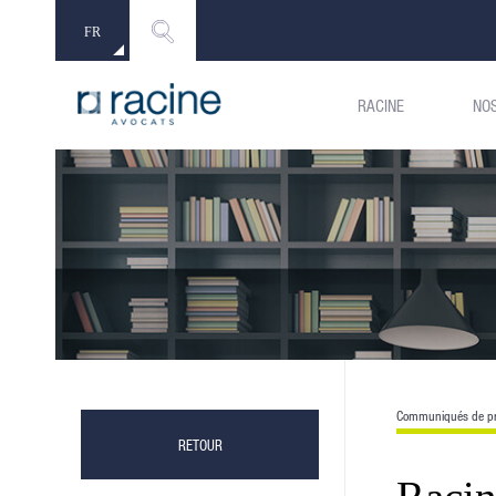
FR
EN
RACINE
NO
Communiqués de p
RETOUR