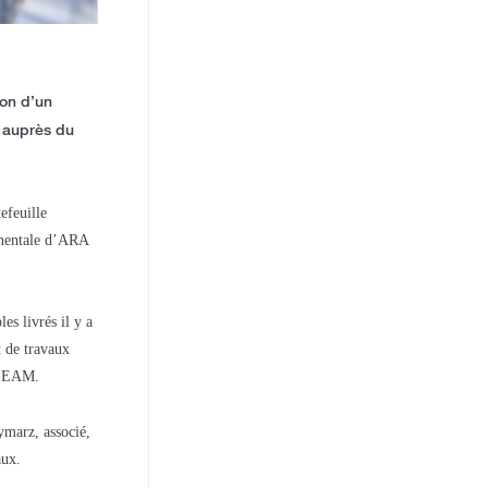
ion d’un
, auprès du
efeuille
inentale d’ARA
es livrés il y a
t de travaux
BREEAM.
marz, associé,
aux.