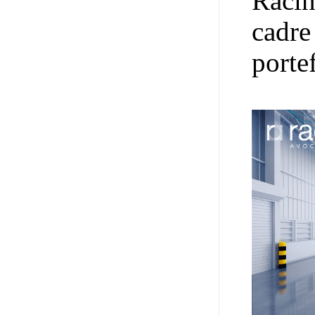
Racin
cadre
portef