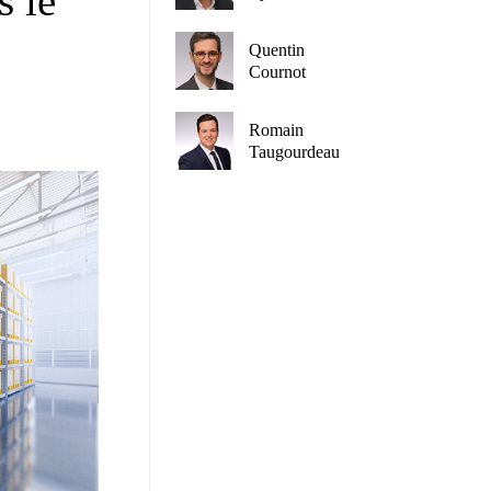
s le
Quentin
Cournot
Romain
Taugourdeau