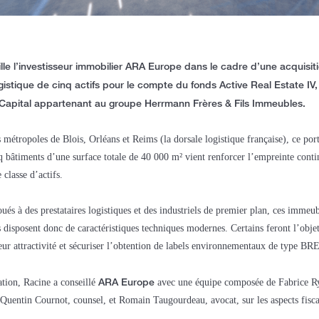
lle l’investisseur immobilier ARA Europe dans le cadre d’une acquisit
ogistique de cinq actifs pour le compte du fonds Active Real Estate IV
Capital appartenant au groupe Herrmann Frères & Fils Immeubles.
 métropoles de Blois, Orléans et Reims (la dorsale logistique française), ce port
 bâtiments d’une surface totale de 40 000 m² vient renforcer l’empreinte cont
 classe d’actifs.
ués à des prestataires logistiques et des industriels de premier plan, ces immeubl
 disposent donc de caractéristiques techniques modernes. Certains feront l’obje
leur attractivité et sécuriser l’obtention de labels environnementaux de type 
ARA Europe
ation, Racine a conseillé
avec une équipe composée de Fabrice Ry
uentin Cournot, counsel, et Romain Taugourdeau, avocat, sur les aspects fisc