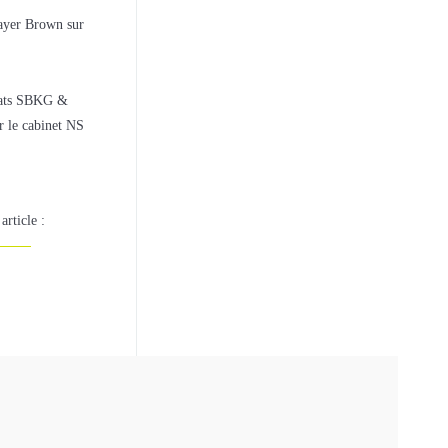
Mayer Brown sur
vocats SBKG &
r le cabinet NS
article :