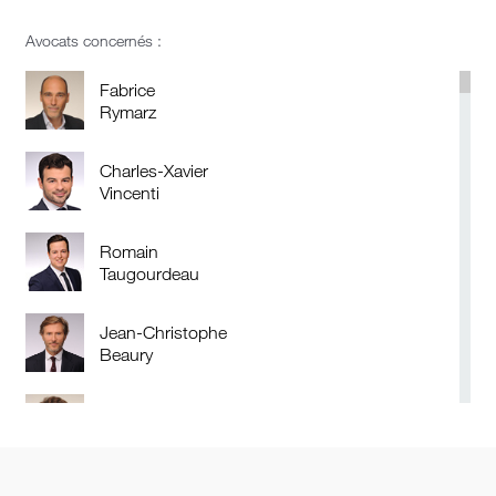
Avocats concernés :
Fabrice
Rymarz
Charles-Xavier
Vincenti
Romain
Taugourdeau
Jean-Christophe
Beaury
Bruno
Laffont
Elsa