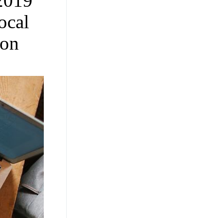
 2019
ocal
yon