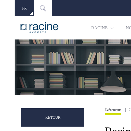
FR
EN
RACINE
N
Événements
2
RETOUR