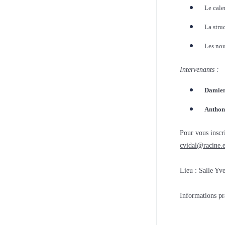
Le cale
La stru
Les nou
Intervenants :
Damien
Anthon
Pour vous inscr
cvidal@racine.
Lieu : Salle Yv
Informations pr