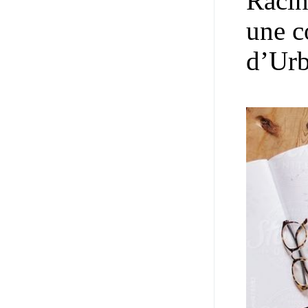
Racin
une c
d’Urb