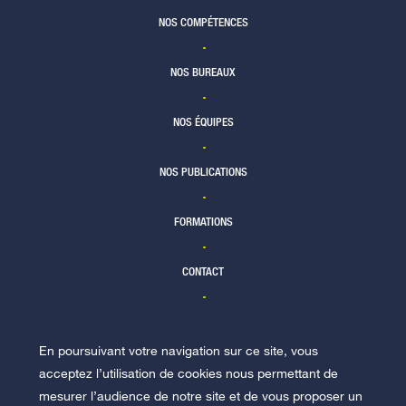
TÉLÉCHARGER
Newsletter
2/10/17
médicale n°14 - Mars 2020
NOS COMPÉTENCES
TÉLÉCHARGER
Lettre Racine Responsabilité
TÉLÉCHARGER
médicale - mai 2018
NOS BUREAUX
Newsletter
5/03/20
NOS ÉQUIPES
Newsletter
14/05/18
TÉLÉCHARGER
Lettre Racine Lettre
NOS PUBLICATIONS
responsabilité médicale n°2 -
TÉLÉCHARGER
Février 2017
Lettre Racine Responsabilité
FORMATIONS
médicale n°13 - Décembre 2019
Newsletter
13/02/17
Lettre Racine Responsabilité
CONTACT
médicale - Février 2018
Newsletter
8/01/20
TÉLÉCHARGER
Newsletter
27/02/18
En poursuivant votre navigation sur ce site, vous
TÉLÉCHARGER
NOUS REJOINDRE
acceptez l’utilisation de cookies nous permettant de
mesurer l’audience de notre site et de vous proposer un
TÉLÉCHARGER