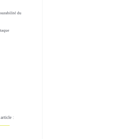
surabilité du
ttaque
article :