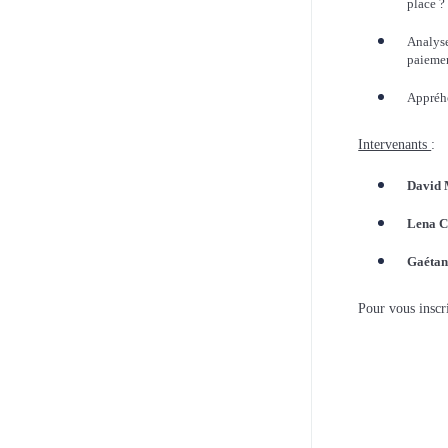
place ?
Analyse
paiemen
Appréhe
Intervenants
:
David 
Lena 
Gaétan
Pour vous inscr