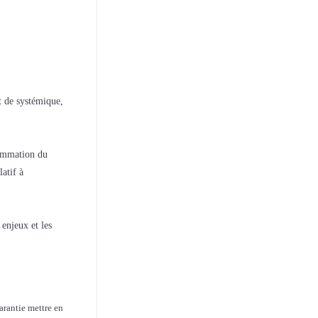
t de systémique,
rammation du
atif à
enjeux et les
arantie mettre en