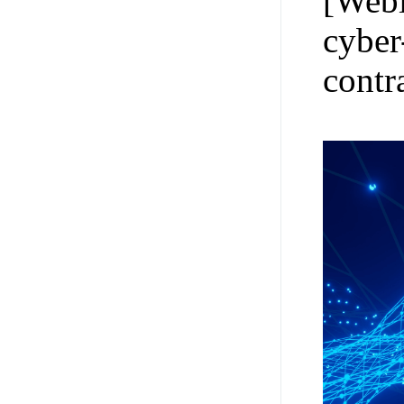
[Webi
cyber
contr