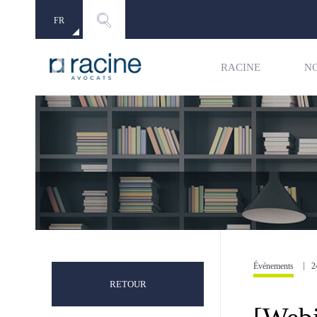
FR
EN
RACINE
N
Événements
2
RETOUR