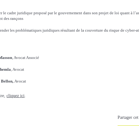
r le cadre juridique proposé par le gouvernement dans son projet de loi quant à l’as
t des rançons
nder les problématiques juridiques résultant de la couverture du risque de cyber-a
Masson
, Avocat Associé
Chemla
, Avocat
 Bellon
,
Avocat
ire,
cliquez ici
.
Partager cet 