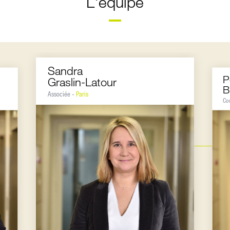
L'équipe
Sandra
P
Graslin-Latour
B
Associée -
Paris
Co