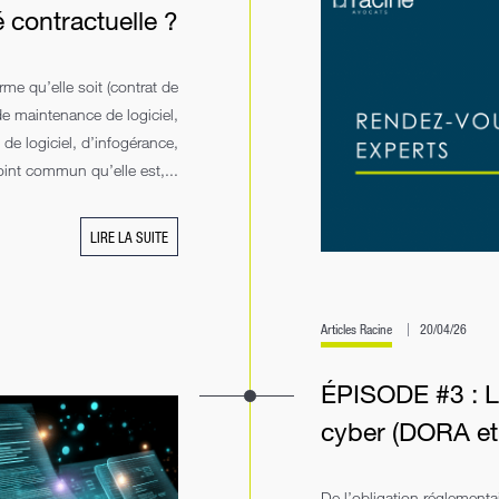
té contractuelle ?
rme qu’elle soit (contrat de
de maintenance de logiciel,
de logiciel, d’infogérance,
oint commun qu’elle est,...
LIRE LA SUITE
Articles Racine
20/04/26
ÉPISODE #3 : L
cyber (DORA et 
De l’obligation réglementa