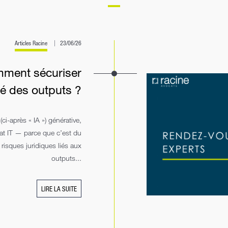
Articles Racine
23/06/26
mment sécuriser
té des outputs ?
(ci-après « IA ») générative,
rat IT — parce que c’est du
risques juridiques liés aux
outputs...
LIRE LA SUITE