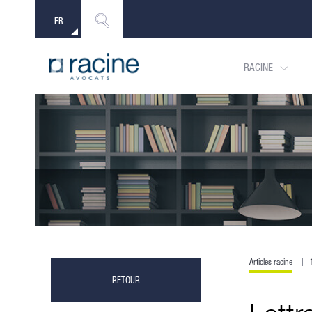
FR
EN
RACINE
Articles racine
RETOUR