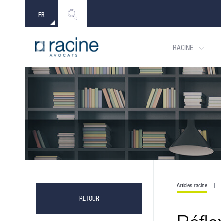
FR
EN
RACINE
Articles racine
RETOUR