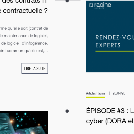
 des contrats IT
té contractuelle ?
rme qu’elle soit (contrat de
de maintenance de logiciel,
de logiciel, d’infogérance,
oint commun qu’elle est,...
LIRE LA SUITE
Articles Racine
20/04/26
ÉPISODE #3 : L
cyber (DORA et 