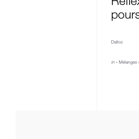
Réfle
pours
Dalloz
in
« Mélanges o