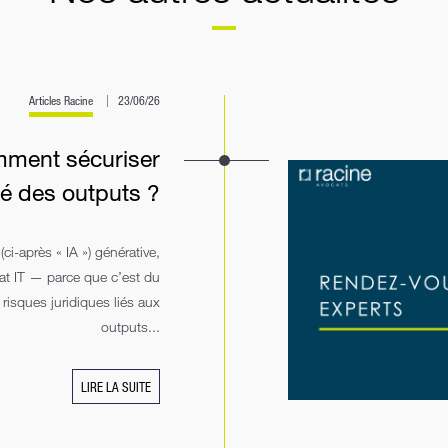
Articles Racine
23/06/26
mment sécuriser
té des outputs ?
(ci-après « IA ») générative,
rat IT — parce que c’est du
risques juridiques liés aux
outputs...
LIRE LA SUITE