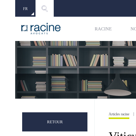
FR
EN
RACINE
N
Articles racine
RETOUR