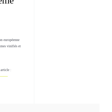
tème
ion européenne
umes vinifiés et
article :