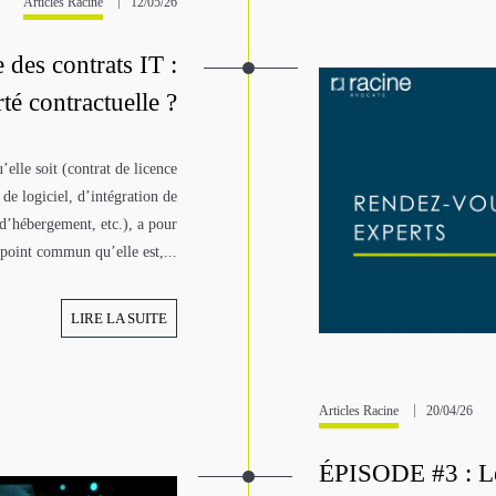
Articles Racine
12/05/26
des contrats IT :
rté contractuelle ?
elle soit (contrat de licence
de logiciel, d’intégration de
 d’hébergement, etc.), a pour
point commun qu’elle est,...
LIRE LA SUITE
Articles Racine
20/04/26
ÉPISODE #3 : Les