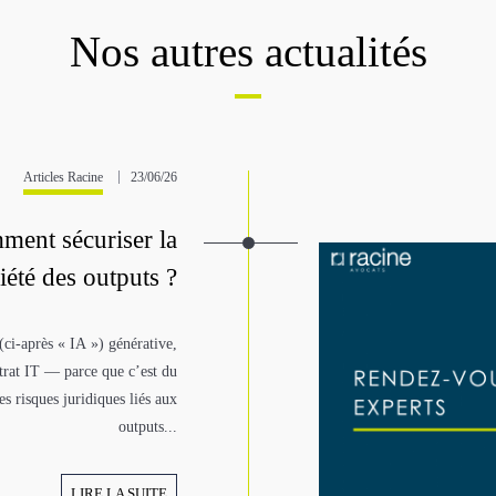
Nos autres actualités
Articles Racine
23/06/26
ment sécuriser la
iété des outputs ?
 (ci-après « IA ») générative,
ntrat IT — parce que c’est du
s risques juridiques liés aux
outputs...
LIRE LA SUITE