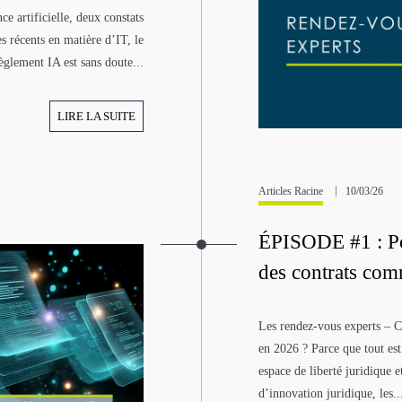
nce artificielle, deux constats
s récents en matière d’IT, le
èglement IA est sans doute...
LIRE LA SUITE
Articles Racine
10/03/26
ÉPISODE #1 : Pou
des contrats com
Les rendez-vous experts – Co
en 2026 ? Parce que tout es
espace de liberté juridique 
d’innovation juridique, les..