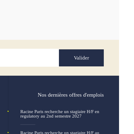
Valider
Nos dernières offres d'emplois
Racine Paris recherche un stagiaire H/F en
regulatory au 2nd semestre 2027
Racine Paris recherche un stagiaire H/F au