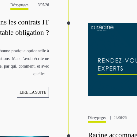
Décryptages
13/07/26
s les contrats IT
table obligation ?
 bonne pratique optionnelle à
tions. Mais l’avoir écrite ne
uée, par qui, comment, et avec
quelles...
LIRE LA SUITE
Décryptages
24/06/26
Racine accompa