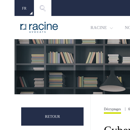
FR
EN
RACINE
N
Décryptages
6
RETOUR