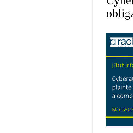
Cyber
oblig