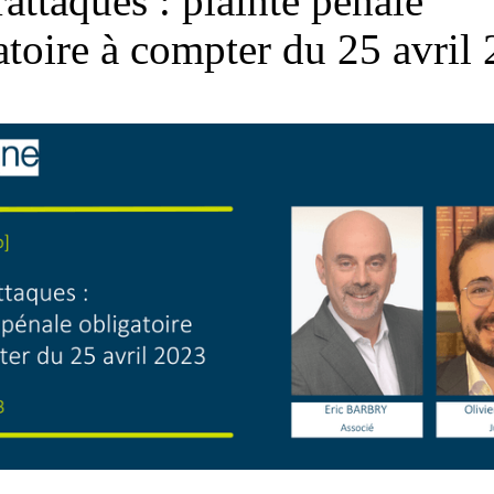
attaques : plainte pénale
atoire à compter du 25 avril