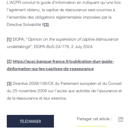
L’ACPR conclut le guide d’information en indiquant qu’une fois
l’agrément obtenu, la captive de réassurance sera soumise à
l’ensemble des obligations réglementaires imposées par la
Directive Solvabilité II
[3]
.
[1]
EIOPA, “
Opinion on the supervision of captive (re)insurance
undertakings
”, EIOPA-BoS-24/176, 2 July 2024.
[2]
https://acpr.banque-france.fr/publication-dun-guide-
dinformation-sur-les-captives-de-reassurance
[3]
Directive 2009/138/CE du Parlement européen et du Conseil
du 25 novembre 2009 sur l’accès aux activités de l’assurance et
de la réassurance et leur exercice.
Partager cet article :
TÉLÉCHARGER